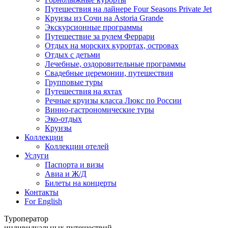
Путешествия на лайнере Four Seasons Private Jet
Круизы из Сочи на Astoria Grande
Экскурсионные программы
Путешествие за рулем Феррари
Отдых на морских курортах, островах
Отдых с детьми
Лечебные, оздоровительные программы
Свадебные церемонии, путешествия
Групповые туры
Путешествия на яхтах
Речные круизы класса Люкс по России
Винно-гастрономические туры
Эко-отдых
Круизы
Коллекции
Коллекции отелей
Услуги
Паспорта и визы
Авиа и Ж/Д
Билеты на концерты
Контакты
For English
Туроператор
индивидуальных путешествий