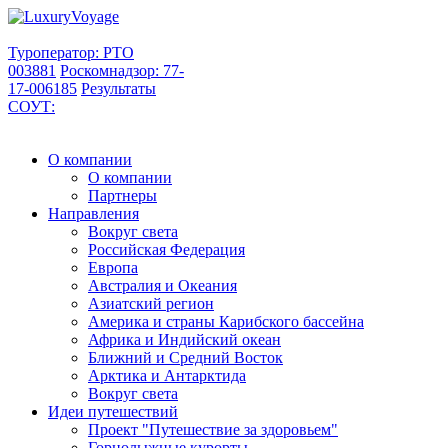
Туроператор: РТО
003881
Роскомнадзор: 77-
17-006185
Результаты
СОУТ:
О компании
О компании
Партнеры
Направления
Вокруг света
Российская Федерация
Европа
Австралия и Океания
Азиатский регион
Америка и страны Карибского бассейна
Африка и Индийский океан
Ближний и Средний Восток
Арктика и Антарктида
Вокруг света
Идеи путешествий
Проект "Путешествие за здоровьем"
Горнолыжные курорты