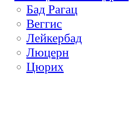
Бад Рагац
Веггис
Лейкербад
Люцерн
Цюрих