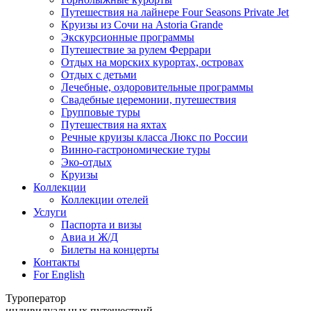
Путешествия на лайнере Four Seasons Private Jet
Круизы из Сочи на Astoria Grande
Экскурсионные программы
Путешествие за рулем Феррари
Отдых на морских курортах, островах
Отдых с детьми
Лечебные, оздоровительные программы
Свадебные церемонии, путешествия
Групповые туры
Путешествия на яхтах
Речные круизы класса Люкс по России
Винно-гастрономические туры
Эко-отдых
Круизы
Коллекции
Коллекции отелей
Услуги
Паспорта и визы
Авиа и Ж/Д
Билеты на концерты
Контакты
For English
Туроператор
индивидуальных путешествий