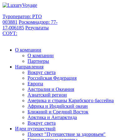
Туроператор: РТО
003881
Роскомнадзор: 77-
17-006185
Результаты
СОУТ:
О компании
О компании
Партнеры
Направления
Вокруг света
Российская Федерация
Европа
Австралия и Океания
Азиатский регион
Америка и страны Карибского бассейна
Африка и Индийский океан
Ближний и Средний Восток
Арктика и Антарктида
Вокруг света
Идеи путешествий
Проект "Путешествие за здоровьем"
Горнолыжные курорты